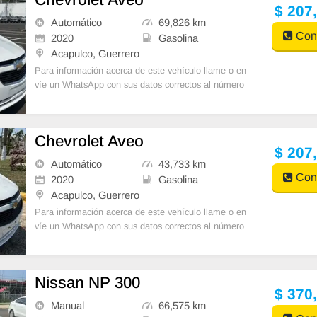
$ 207
Automático
69,826 km
Cont
2020
Gasolina
Acapulco, Guerrero
Para información acerca de este vehículo llame o en
víe un WhatsApp con sus datos correctos al número
de contacto y un Asesor de Ventas le
Chevrolet Aveo
$ 207
Automático
43,733 km
Cont
2020
Gasolina
Acapulco, Guerrero
Para información acerca de este vehículo llame o en
víe un WhatsApp con sus datos correctos al número
de contacto y un Asesor de Ventas le
Nissan NP 300
$ 370
Manual
66,575 km