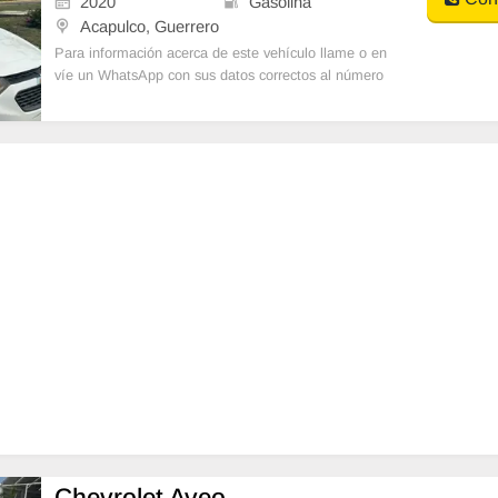
2020
Gasolina
Acapulco, Guerrero
Para información acerca de este vehículo llame o en
víe un WhatsApp con sus datos correctos al número
de contacto y un Asesor de Ventas le
Chevrolet Aveo