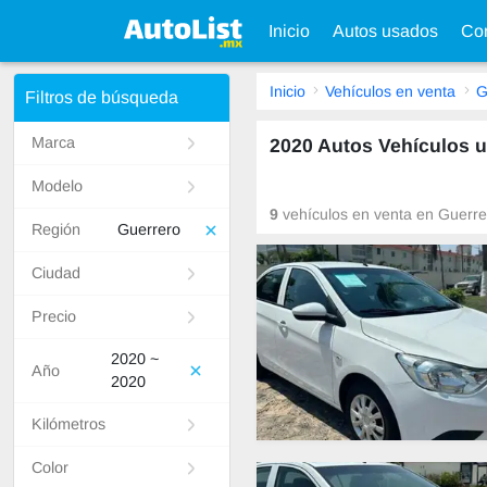
Inicio
Autos usados
Con
Inicio
Vehículos en venta
G
Filtros de búsqueda
Marca
2020 Autos Vehículos 
Modelo
9
vehículos en venta en Guerrer
Región
Guerrero
Ciudad
Precio
2020 ~
Año
2020
Kilómetros
Color