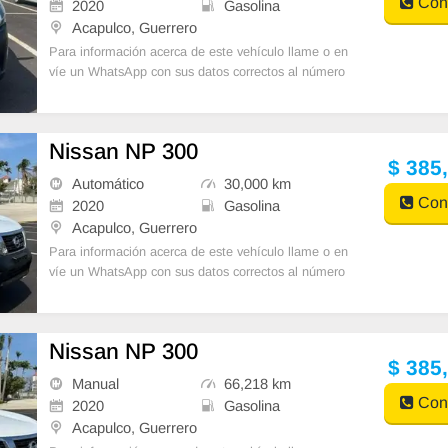
Cont
2020
Gasolina
Acapulco, Guerrero
Para información acerca de este vehículo llame o en
víe un WhatsApp con sus datos correctos al número
de contacto y un Asesor de Ventas le
Nissan NP 300
$ 385
Automático
30,000 km
Cont
2020
Gasolina
Acapulco, Guerrero
Para información acerca de este vehículo llame o en
víe un WhatsApp con sus datos correctos al número
de contacto y un Asesor de Ventas le
Nissan NP 300
$ 385
Manual
66,218 km
Cont
2020
Gasolina
Acapulco, Guerrero