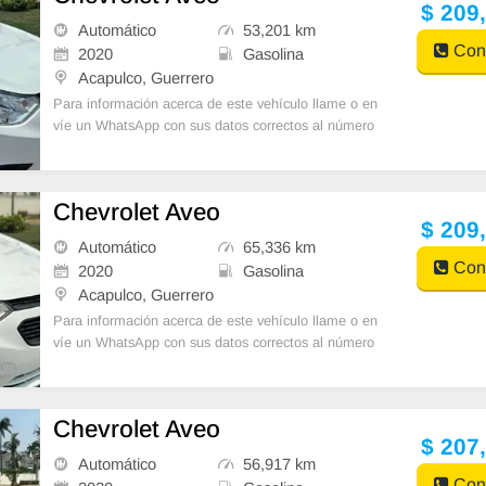
$ 209
Automático
53,201 km
Cont
2020
Gasolina
Acapulco, Guerrero
Para información acerca de este vehículo llame o en
víe un WhatsApp con sus datos correctos al número
de contacto y un Asesor de Ventas le
Chevrolet Aveo
$ 209
Automático
65,336 km
Cont
2020
Gasolina
Acapulco, Guerrero
Para información acerca de este vehículo llame o en
víe un WhatsApp con sus datos correctos al número
de contacto y un Asesor de Ventas le
Chevrolet Aveo
$ 207
Automático
56,917 km
Cont