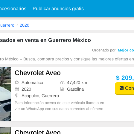
cesionarios
Publicar anuncios gratis
uerrero
2020
usados en venta en Guerrero México
Ordenado por:
Mejor co
o México – Busca, compara precios y consigue las mejores ofertas en 
Chevrolet Aveo
$ 209
Automático
47,420 km
Cont
2020
Gasolina
Acapulco, Guerrero
Para información acerca de este vehículo llame o en
víe un WhatsApp con sus datos correctos al número
de contacto y un Asesor de Ventas le
Chevrolet Aveo