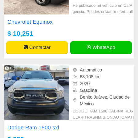
He publicado mi vehículo en CarA
gencia. Puedes enviar tu oferta all
í. Aquí está el enlace: https://carag
Chevrolet Equinox
encia.com/es/car-finder/2016-chevr
olet-equinox-4
$ 10,251
Contactar
WhatsApp
11
Automático
68,108 km
2020
Gasolina
Benito Juárez, Ciudad de
México
DODGE RAM 1500 CABINA REG
ULAR TRASNMISION AUTOMATI
CA AÑO 2020. PRECIO LIQUIDA
Dodge Ram 1500 sxl
CION$ 255.000.00 LLEVATELA A
CREDITO CON UN ENGANCHE