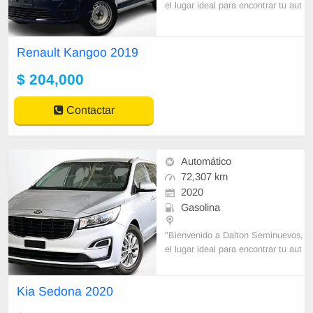
el lugar ideal para encontrar tu aut
o en un solo clic.Desde el 25% de
enganche y En plazos de hasta 60
meses. Ademas,
Renault Kangoo 2019
$ 204,000
Contactar
Automático
72,307 km
2020
Gasolina
"Bienvenido a Dalton Seminuevos,
el lugar ideal para encontrar tu aut
o en un solo clic.\nDesde el 25% d
e enganche y En plazos de hasta 6
Kia Sedona 2020
0 meses. Adema