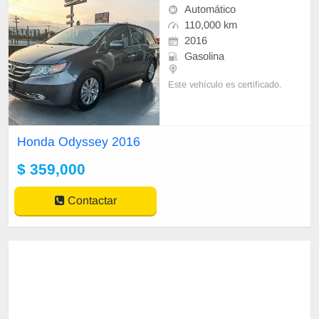
Automático
110,000 km
2016
Gasolina
Este vehículo es certificado.
AUTOS DIECK primera agencia d
e seminuevos en Monterrey con m
Honda Odyssey 2016
ás de 35 años de experiencia , te a
tenderemos de m
$ 359,000
Contactar