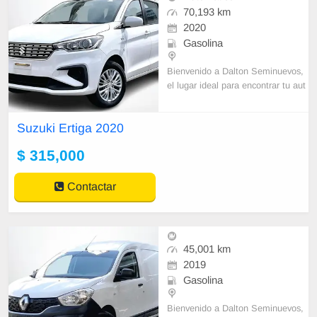
70,193 km
2020
Gasolina
Bienvenido a Dalton Seminuevos,
el lugar ideal para encontrar tu aut
o en un solo clic.Desde el 25% de
enganche y En plazos de hasta 60
Suzuki Ertiga 2020
meses. Ademas,
$ 315,000
Contactar
45,001 km
2019
Gasolina
Bienvenido a Dalton Seminuevos,