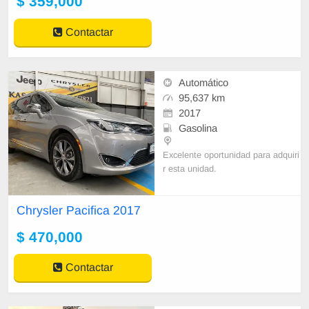
$ 359,000
Contactar
Automático
95,637 km
2017
Gasolina
Excelente oportunidad para adquiri
r esta unidad.
* Re-facturación a tu nombre.
Chrysler Pacifica 2017
* Copia de la factura original.
* Todos los papeles en
$ 470,000
Contactar