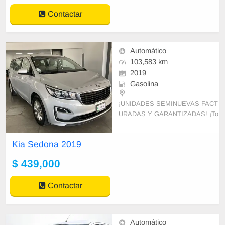
Contactar
Automático
103,583 km
2019
Gasolina
¡UNIDADES SEMINUEVAS FACT
URADAS Y GARANTIZADAS! ¡To
mamos tu auto a cuenta!
Kia Sedona 2019
¡APARTA TU UNIDAD Y VEN PO
R TU VEHICULO A LA AGENCIA!
$ 439,000
IM
Contactar
Automático