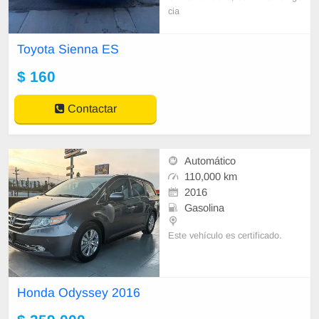
cia
Toyota Sienna ES
$ 160
Contactar
Automático
110,000 km
2016
Gasolina
Este vehículo es certificado.
AUTOS DIECK primera agencia d
e seminuevos en Monterrey con m
Honda Odyssey 2016
ás de 35 años de experiencia , te a
tenderemos de m