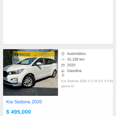
Automático
42,199 km
2020
Gasolina
Kia Sedona 2020 3.3 V6 EX 8 Pas
ajeros At
- Único dueño.
Kia Sedona 2020
- Unidad en perfecto estado mecán
ico y estético.
$ 495,000
- Todos los papeles en regla