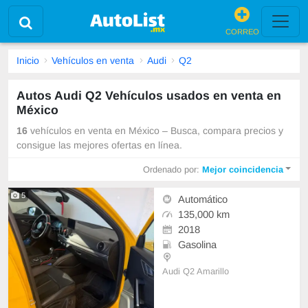
CORREO
Inicio
Vehículos en venta
Audi
Q2
Autos Audi Q2 Vehículos usados en venta en
México
16
vehículos en venta en México – Busca, compara precios y
consigue las mejores ofertas en línea.
Ordenado por:
Mejor coincidencia
5
Automático
135,000 km
2018
Gasolina
Audi Q2 Amarillo