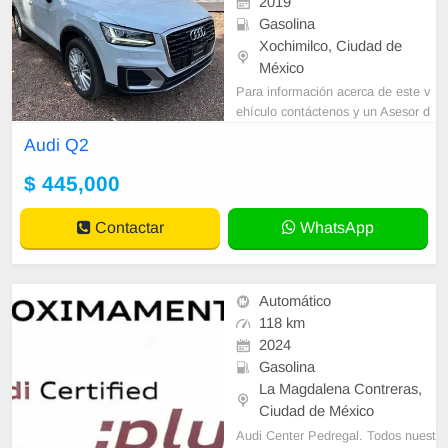
2019
Gasolina
Xochimilco, Ciudad de
México
Para información acerca de este v
ehículo contáctenos y un Asesor d
e Ventas le contactara a la breved
Audi Q2
ad. Trabajamos sobre citas los 365
dí
$ 445,000
Contactar
WhatsApp
Automático
118 km
2024
Gasolina
La Magdalena Contreras,
Ciudad de México
Audi Center Pedregal. Todos nuest