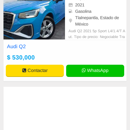
2021
Gasolina
Tlalnepantla, Estado de
México
Audi Q2 2021 5p Sport L4/1.4/T A
ut. Tipo de precio: Negociable Tra
nsmisión: Automática Dirección: As
Audi Q2
istida Combustible o energía: Gas
oli
$ 530,000
Contactar
WhatsApp