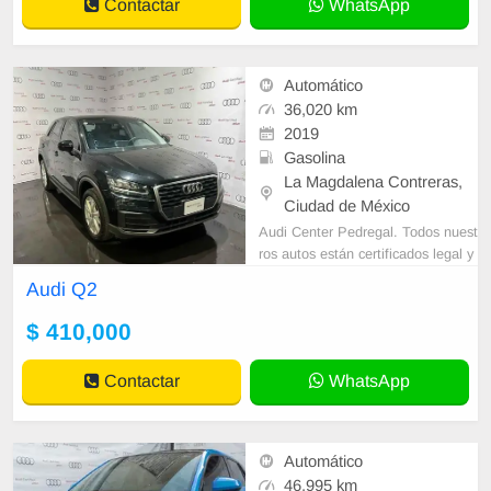
Contactar
WhatsApp
Automático
36,020 km
2019
Gasolina
La Magdalena Contreras,
Ciudad de México
Audi Center Pedregal. Todos nuest
ros autos están certificados legal y
mecánicamente. Diseñamos plane
Audi Q2
s a tu medida para la adquisición d
$ 410,000
Contactar
WhatsApp
Automático
46,995 km