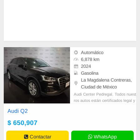
Automático
6,878 km
2024
Gasolina
La Magdalena Contreras,
Ciudad de México
Audi Center Pedregal. Todos nuest
ros autos están certificados legal y
mecánicamente. Diseñamos plane
Audi Q2
s a tu medida para la adquisición d
$ 650,907
Contactar
WhatsApp