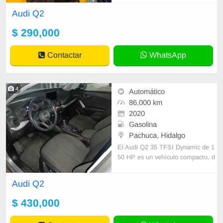
Audi Q2
$ 290,000
Contactar
WhatsApp
4
Automático
86,000 km
2020
Gasolina
Pachuca, Hidalgo
El Audi Q2 35 TFSI Dynamic de 1
50 HP es un vehículo compacto, d
eportivo y exclusivo. A continuació
n, te presento algunas de sus espe
Audi Q2
cificaciones clave: Motor - Tipo: 1.
5 litros, 4 cilindros en línea, TFSI -
$ 430,000
Potencia: 150 HP (110 kW) a 5,00
0-6,000 rpm