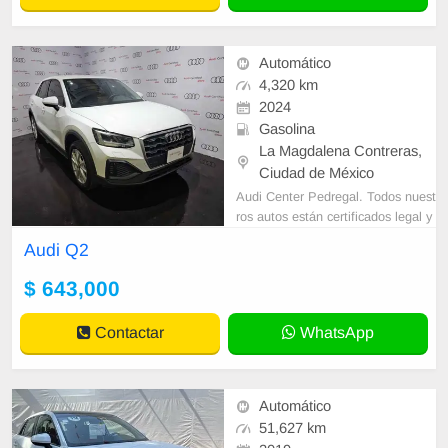
Automático
4,320 km
2024
Gasolina
La Magdalena Contreras,
Ciudad de México
Audi Center Pedregal. Todos nuest
ros autos están certificados legal y
mecánicamente. Diseñamos plane
Audi Q2
s a tu medida para la adquisición d
$ 643,000
Contactar
WhatsApp
Automático
51,627 km