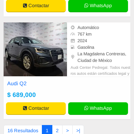
Contactar
WhatsApp
Automático
767 km
2024
Gasolina
La Magdalena Contreras,
Ciudad de México
Audi Center Pedregal. Todos nuest
ros autos están certificados legal y
mecánicamente. Diseñamos plane
Audi Q2
s a tu medida para la adquisición d
$ 689,000
Contactar
WhatsApp
16 Resultados
1
2
>
>|