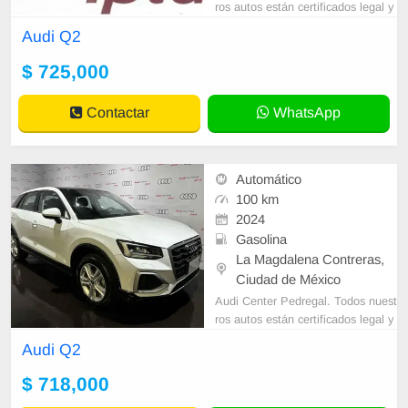
ros autos están certificados legal y
mecánicamente. Diseñamos plane
Audi Q2
s a tu medida para la adquisición d
$ 725,000
Contactar
WhatsApp
Automático
100 km
2024
Gasolina
La Magdalena Contreras,
Ciudad de México
Audi Center Pedregal. Todos nuest
ros autos están certificados legal y
mecánicamente. Diseñamos plane
Audi Q2
s a tu medida para la adquisición d
$ 718,000