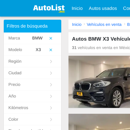
Inicio
Autos usados
Con
Inicio
Vehículos en venta
Filtros de búsqueda
Marca
BMW
Autos BMW X3 Vehículo
31
vehículos en venta en México
Modelo
X3
Región
Ciudad
Precio
Año
Kilómetros
Color