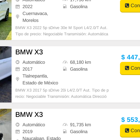
Cont
2022
Gasolina
Cuernavaca,
Morelos
BMW X3 2022 5p sDrive 30e M Sport L4/2.0/T Aut.
Tipo de precio: Negociable Transmisión: Automática
Dirección: Asistida Vestidura: Tela Co
BMW X3
$ 447
Automático
68,180 km
Cont
2017
Gasolina
Tlalnepantla,
Estado de México
BMW X3 2017 5p sDrive 20i L4/2.0/T Aut. Tipo de p
recio: Negociable Transmisión: Automática Direcció
n: Asistida Vestidura: Piel (Cuero) Co
BMW X3
$ 553
Automático
91,735 km
Cont
2019
Gasolina
Naucalpan, Estado