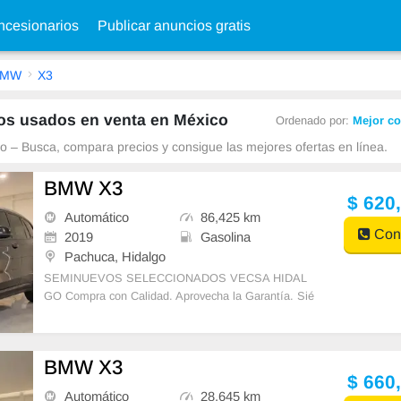
cesionarios
Publicar anuncios gratis
BMW
X3
s usados en venta en México
Ordenado por:
Mejor co
 – Busca, compara precios y consigue las mejores ofertas en línea.
BMW X3
$ 620
Automático
86,425 km
Cont
2019
Gasolina
Pachuca, Hidalgo
SEMINUEVOS SELECCIONADOS VECSA HIDAL
GO Compra con Calidad. Aprovecha la Garantía. Sié
ntete en Confianza. Aplica nuestros planes de financi
a
BMW X3
$ 660
Automático
28,645 km