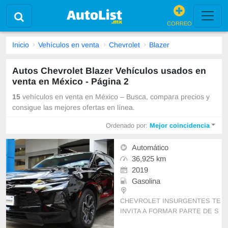
CORREO
Inicio
Vehículos en venta
Chevrolet
Blazer
Autos Chevrolet Blazer Vehículos usados en
venta en México - Página 2
15
vehículos en venta en México – Busca, compara precios y
consigue las mejores ofertas en línea.
Ordenado por:
Mejor coincidencia
Automático
36,925 km
2019
Gasolina
CHEVROLET INSURGENTES TE
INVITA A FORMAR PARTE DE S
U FAMILIA DE AUTOS SEMINUE