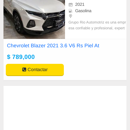
2021
Gasolina
Grupo Rio Automotriz es una empr
esa confiable y profesional, expert
os en la compra y venta de unidad
es, ofrecemos planes de financiam
Chevrolet Blazer 2021 3.6 V6 Rs Piel At
iento accesibles
$ 789,000
Contactar