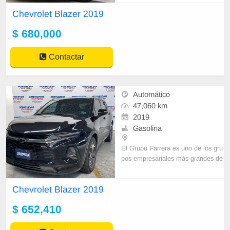
VOS.
Chevrolet Blazer 2019
¡NO TE ARRIESGUES SOMOS A
GENCIA, TENEMOS LA SEGURI
$ 680,000
DAD Y CONFIANZ
Contactar
Automático
47,060 km
2019
Gasolina
El Grupo Farrera es uno de los gru
pos empresariales más grandes de
l sureste mexicano, con sede en el
estado de Chiapas, comprendiend
Chevrolet Blazer 2019
o dos divisiones
$ 652,410