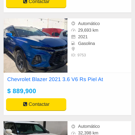
Contactar
Automático
29,693 km
2021
Gasolina
ID: 9753
BIENVENIDOS CHEVROLET IZT
ACALCO SEMINUEVOS CERTIFI
Chevrolet Blazer 2021 3.6 V6 Rs Piel At
CADOS
$ 889,900
¡Contamos con nuestras Instalacio
nes sanitizadas!
DISTRIBUIDOR AUT
Contactar
Automático
32,398 km