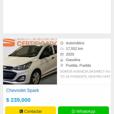
Automático
17,552 km
2020
Gasolina
Puebla, Puebla
SOMOS AGENCIA DASWELT AU
TO 18 PONIENTE CENTRO HIST
ORICO PUEBLA, PUE. LE OFRE
CEMOS VENTA DE AUTOS SEM
Chevrolet Spark
INUEVOS *FACTURA A SU NOM
BRE *EL MEJOR
$ 239,000
Contactar
WhatsApp