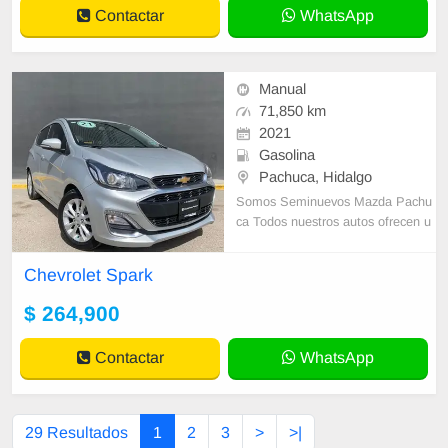
Contactar
WhatsApp
Manual
71,850 km
2021
Gasolina
Pachuca, Hidalgo
Somos Seminuevos Mazda Pachu
ca Todos nuestros autos ofrecen u
na garantía de 90 días en caja y m
otor. Estamos aquí para hacer que
Chevrolet Spark
tu experi
$ 264,900
Contactar
WhatsApp
29 Resultados
1
2
3
>
>|