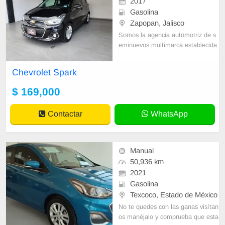
2017
Gasolina
Zapopan, Jalisco
Somos la agencia automotriz de s
eminuevos multimarca establecida
en Guadalajara hace más de 31 añ
os; Certificamos nuestros autos ofr
Chevrolet Spark
eciendo
$ 169,000
Contactar
WhatsApp
Manual
50,936 km
2021
Gasolina
Texcoco, Estado de México
No te quedes con las ganas visítan
os manéjalo y comprueba que esta