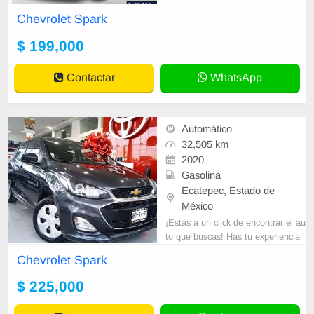
Chevrolet Spark
$ 199,000
Contactar
WhatsApp
Automático
32,505 km
2020
Gasolina
Ecatepec, Estado de
México
¡Estás a un click de encontrar el au
to que buscas! Has tu experiencia
de compra la mejor y la más segur
Chevrolet Spark
a. No te arriesgues también te
$ 225,000