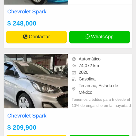
hecho para ti! Contamos con difere
ntes planes de financiamiento ven
Chevrolet Spark
y es
$ 248,000
Contactar
WhatsApp
Automático
74,072 km
2020
Gasolina
Tecamac, Estado de
México
Tenemos créditos para ti desde el
10% de enganche en la mayoría d
e nuestro inventario Nissan Tecám
Chevrolet Spark
ac te ofrece esta excelente oportun
i
$ 209,900