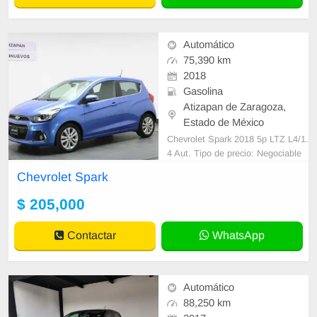
Automático
75,390 km
2018
Gasolina
Atizapan de Zaragoza,
Estado de México
Chevrolet Spark 2018 5p LTZ L4/1.
4 Aut. Tipo de precio: Negociable
Transmisión: Automática Direcció
Chevrolet Spark
n: Asistida Combustible o energía:
Ga
$ 205,000
Contactar
WhatsApp
Automático
88,250 km