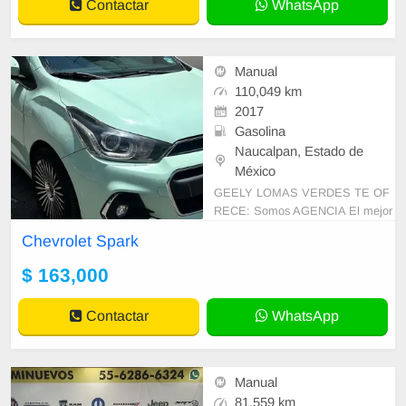
Contactar
WhatsApp
Manual
110,049 km
2017
Gasolina
Naucalpan, Estado de
México
GEELY LOMAS VERDES TE OF
RECE: Somos AGENCIA El mejor
diseño deportivo Rines de aluminio
Chevrolet Spark
deportivos Frenos de disco en las
4 ruedas con siste
$ 163,000
Contactar
WhatsApp
Manual
81,559 km