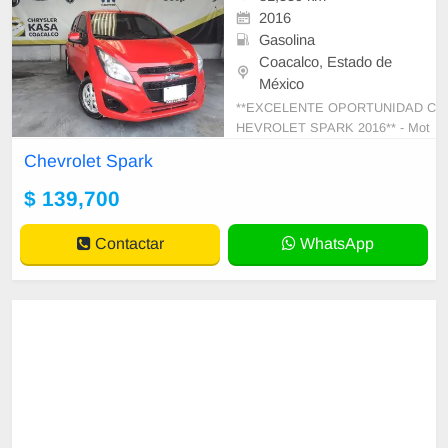
2016
Gasolina
Coacalco, Estado de
México
**EXCELENTE OPORTUNIDAD C
HEVROLET SPARK 2016** - Mot
or 1.4 - 4 CILINDROS -Versión: LT
Chevrolet Spark
/ MT - Color ROJO / NEGRO - Uni
dad en perfecto esta
$ 139,700
Contactar
WhatsApp