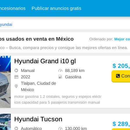
cesionarios
Publicar anuncios gratis
yundai
os usados en venta en México
Ordenado por:
Mejor co
co – Busca, compara precios y consigue las mejores ofertas en línea.
Hyundai Grand i10 gl
$ 205
Manual
88,189 km
Cont
2022
Gasolina
Tlalpan, Ciudad de
México
motor gasolina 1.2 cristales, seguros y espejos eléctr
icos capacidad para 5 pasajeros transmisión manual
aire acondicionado
Hyundai Tucson
$ 289
Automático
130,000 km