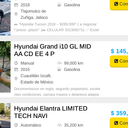
Cont
2018
Gasolina
Tlajomulco de
Zuñiga, Jalisco
🚗 *Hyundai Tucson 2018 – $289,000* ( a negociar
\"precio ,plazo\" )🚗 CELULAR 3313092711 ✅ Excel
ente manejo y trato ✅ Económica en gasolina ✅ Pa
peles al día hasta 2026 ✅ Nunca chocada, servicios
Hyundai Grand i10 GL MID
de agencia al día ✅ Tapicería como nuev
$ 145
AA CD EE 4 P
Cont
Manual
99,000 km
2016
Gasolina
Cuautitlán Izcalli,
Estado de México
Documentacion en regla, segundo propietario, excele
ntes condiciones, camara trasera y delantera adapta
da.
Hyundai Elantra LIMITED
$ 359
TECH NAVI
Cont
Automático
35,200 km