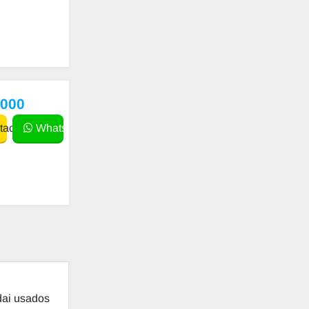
,000
actar
WhatsApp
dai usados