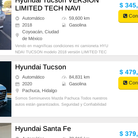
Hyundai Tucson VERSION
$ 345
LIMITED TECH NAVI
Cont
Automático
59,600 km
2018
Gasolina
Coyoacán, Ciudad
de México
Vendo en magníficas condiciones mi camioneta HYU
NDAI TUCSON modelo 2018 versión LIMITED TEC
H NAVI color BEIGE con FACTURA DE AGENCIA d
e seminuevos a mi nombre, está en orden todos y ca
Hyundai Tucson
da uno de los documentos, todos sus servicios de ag
$ 479
encia. Cuenta co
Automático
84,831 km
Cont
2020
Gasolina
Pachuca, Hidalgo
Somos Seminuevos Mazda Pachuca Todos nuestros
autos están garantizados. Seguridad y Confiabilidad
*Contamos con los mejores planes de finan
Hyundai Santa Fe
$ 379