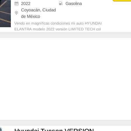
2022
Gasolina
Coyoacán, Ciudad
de México
Vendo en magníficas condiciones mi auto HYUNDAI
ELANTRA modelo 2022 versión LIMITED TECH col
or PLATA con FACTURA DE AGENCIA de seminuev
os a mi nombre, todos sus servicios de agencia. Cue
nta con sus manuales, dos juegos de llaves. no tiene
adeudos o infr