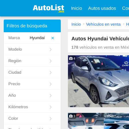
Inicio
Autos usados
Con
Inicio
Vehículos en venta
H
Filtros de búsqueda
Marca
Hyundai
Autos Hyundai Vehícul
178
vehículos en venta en Méxi
Modelo
4
Región
Ciudad
Precio
Año
Kilómetros
3
Color