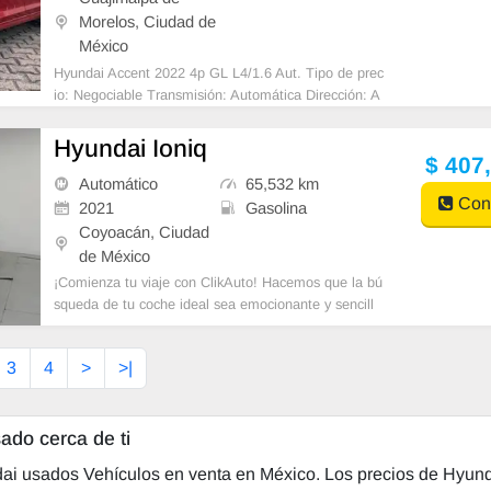
Morelos, Ciudad de
México
Hyundai Accent 2022 4p GL L4/1.6 Aut. Tipo de prec
io: Negociable Transmisión: Automática Dirección: A
sistida Vestidura: Tela Combustible
Hyundai Ioniq
$ 407
Automático
65,532 km
Cont
2021
Gasolina
Coyoacán, Ciudad
de México
¡Comienza tu viaje con ClikAuto! Hacemos que la bú
squeda de tu coche ideal sea emocionante y sencill
a. Ya sea que estés buscando comprar,
3
4
>
>|
ado cerca de ti
dai usados Vehículos en venta en México. Los precios de Hyun