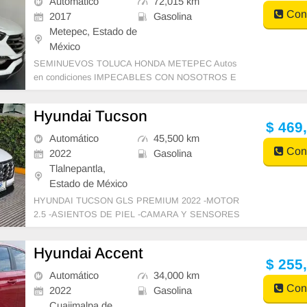
Automático
72,015 km
Cont
2017
Gasolina
Metepec, Estado de
México
SEMINUEVOS TOLUCA HONDA METEPEC Autos
en condiciones IMPECABLES CON NOSOTROS E
NCONTRARAS: SEGURIDAD: -HISTORIAL LEGAL
VERIFICADO. -LLAN
Hyundai Tucson
$ 469
Automático
45,500 km
Cont
2022
Gasolina
Tlalnepantla,
Estado de México
HYUNDAI TUCSON GLS PREMIUM 2022 -MOTOR
2.5 -ASIENTOS DE PIEL -CAMARA Y SENSORES
DE REVERSA ¡Seminuevos Hyundai Satélite! Somo
s Multimarc
Hyundai Accent
$ 255
Automático
34,000 km
Cont
2022
Gasolina
Cuajimalpa de