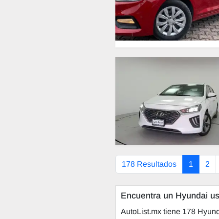
178 Resultados
1
2
Encuentra un Hyundai us
AutoList.mx tiene 178 Hyun