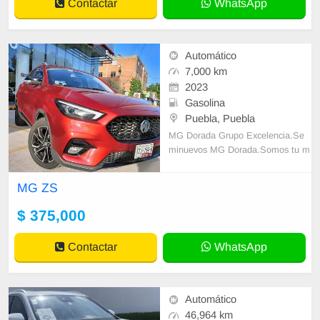
Contactar
WhatsApp
Automático
7,000 km
2023
Gasolina
Puebla, Puebla
MG Dorada Grupo Excelencia.Se
minuevos MG Dorada.Somos tu m
ejor oportunidad para estrenar el a
uto que tanto esperabas.Contamos
MG ZS
con autos semin
$ 375,000
Contactar
WhatsApp
Automático
46,964 km