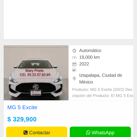
Automático
19,000 km
2022
Iztapalapa, Ciudad de
México
Producto: MG 5 Excite (2022) Des
cripción del Producto: El MG 5 Exc
ite 2022 es un sedán impecable co
MG 5 Excite
n tan solo 19,000 kms recorridos, o
freci
$ 329,900
Contactar
WhatsApp