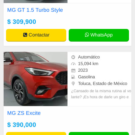
eminuevo! En Seminuevos Toluca,
MG GT 1.5 Turbo Style
tenemos
$ 309,900
Contactar
WhatsApp
Automático
15,094 km
2023
Gasolina
Toluca, Estado de México
¿Cansado de la misma rutina al vo
lante? ¡Es hora de darle un giro e
mocionante a tu vida con un MG s
eminuevo! En Seminuevos Toluca,
MG ZS Excite
tenemos
$ 390,000