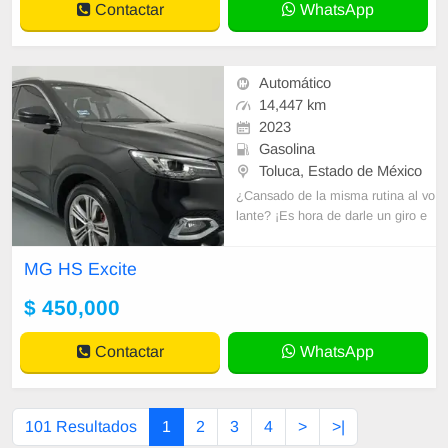
Contactar
WhatsApp
Automático
14,447 km
2023
Gasolina
Toluca, Estado de México
¿Cansado de la misma rutina al vo
lante? ¡Es hora de darle un giro e
mocionante a tu vida con un MG s
eminuevo! En Seminuevos Toluca,
MG HS Excite
tenemos
$ 450,000
Contactar
WhatsApp
101 Resultados
1
2
3
4
>
>|