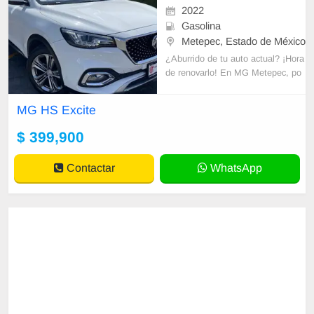
2022
Gasolina
Metepec, Estado de México
¿Aburrido de tu auto actual? ¡Hora
de renovarlo! En MG Metepec, po
drás disfrutar de beneficios únicos
como factura a tu nombre, todo pa
MG HS Excite
ga
$ 399,900
Contactar
WhatsApp