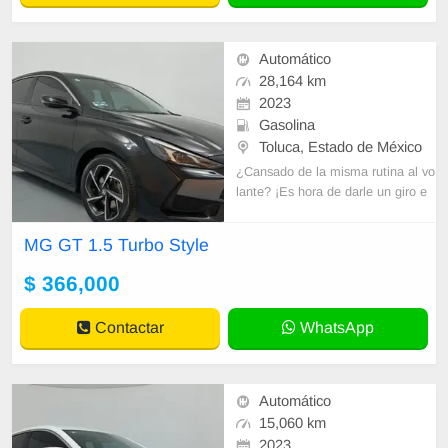
Automático
28,164 km
2023
Gasolina
Toluca, Estado de México
¿Cansado de la misma rutina al vo
lante? ¡Es hora de darle un giro e
mocionante a tu vida con un MG s
eminuevo! En Seminuevos Toluca,
MG GT 1.5 Turbo Style
tenemos
$ 366,000
Contactar
WhatsApp
Automático
15,060 km
2023