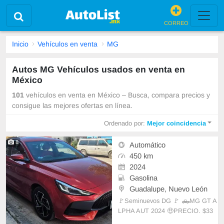
CORREO
Inicio
Vehículos en venta
MG
Autos MG Vehículos usados en venta en
México
101
vehículos en venta en México – Busca, compara precios y
consigue las mejores ofertas en línea.
Ordenado por:
Mejor coincidencia
8
Automático
450 km
2024
Gasolina
Guadalupe, Nuevo León
🚩Seminuevos DG 🚩 🛻MG GT A
LPHA AUT 2024 🤑PRECIO. $33
8,000 ‼️ FINANCIABLE ‼️ 💥Engan