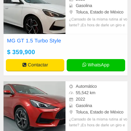
Gasolina
Toluca, Estado de México
¿Cansado de la misma rutina al vo
lante? ¡Es hora de darle un giro e
mocionante a tu vida con un MG s
eminuevo! En Seminuevos Toluca,
MG GT 1.5 Turbo Style
tenemos
$ 359,900
Contactar
WhatsApp
Automático
55,542 km
2022
Gasolina
Toluca, Estado de México
¿Cansado de la misma rutina al vo
lante? ¡Es hora de darle un giro e
mocionante a tu vida con un MG s