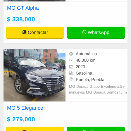
che $91,000 💥Plazo 5 años 💥Me
MG GT Alpha
nsualidad $7,990 🤠Daniel Guerra
☎️ 81 1171 3748
$ 338,000
Contactar
WhatsApp
Automático
48,000 km
2023
Gasolina
Puebla, Puebla
MG Dorada Grupo Excelencia.Se
minuevos MG Dorada.Somos tu m
ejor oportunidad para estrenar el a
uto que tanto esperabas.Contamos
MG 5 Elegance
con autos semin
$ 279,000