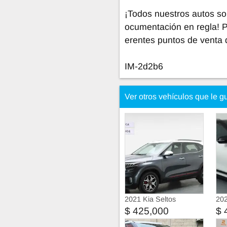
¡Todos nuestros autos so
ocumentación en regla! 
erentes puntos de venta 
IM-2d2b6
Ver otros vehículos que le g
2021 Kia Seltos
202
$ 425,000
$ 