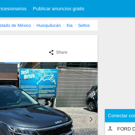
cesionarios
Publicar anuncios gratis
stado de México
Huixquilucán
Kia
Seltos
Share
Conectar co
FORD D