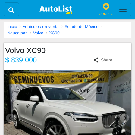
CORREO
Inicio
Vehículos en venta
Estado de México
Naucalpan
Volvo
XC90
Volvo XC90
$ 839,000
Share