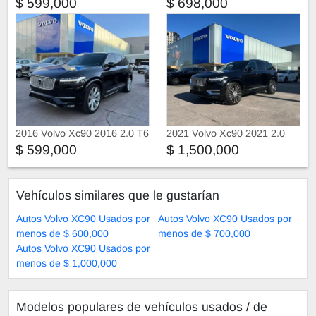
$ 599,000
$ 698,000
2016 Volvo Xc90 2016 2.0 T6
2021 Volvo Xc90 2021 2.0
Inscription Awd At
Inscription Phev At
$ 599,000
$ 1,500,000
Vehículos similares que le gustarían
Autos Volvo XC90 Usados por
Autos Volvo XC90 Usados por
menos de $ 600,000
menos de $ 700,000
Autos Volvo XC90 Usados por
menos de $ 1,000,000
Modelos populares de vehículos usados ​​/ de