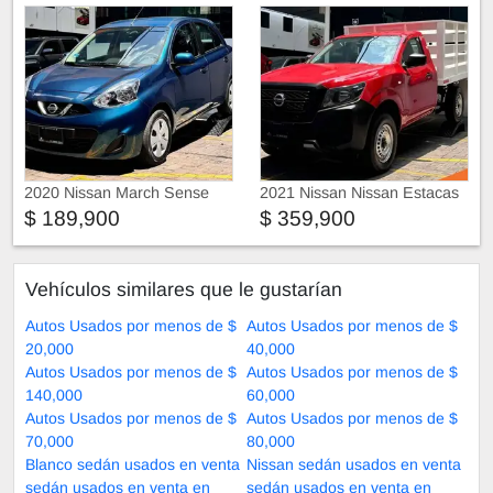
2020 Nissan March Sense
2021 Nissan Nissan Estacas
$ 189,900
$ 359,900
Vehículos similares que le gustarían
Autos Usados por menos de $
Autos Usados por menos de $
20,000
40,000
Autos Usados por menos de $
Autos Usados por menos de $
140,000
60,000
Autos Usados por menos de $
Autos Usados por menos de $
70,000
80,000
Blanco sedán usados en venta
Nissan sedán usados en venta
sedán usados en venta en
sedán usados en venta en