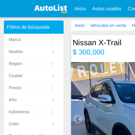
Inicio
Autos usados
Con
Inicio
Vehículos en venta
H
Filtros de búsqueda
Marca
Nissan X-Trail
$ 300,000
Modelo
Región
Ciudad
Precio
Año
Kilómetros
Color