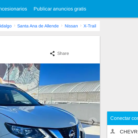
cesionarios
Publicar anuncios gratis
idalgo
Santa Ana de Allende
Nissan
X-Trail
Share
Conectar co
CHEVR