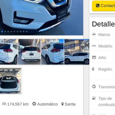
Contact
Detall
Marca:
Modelo:
Año:
Región:
Transmis
Tipo de
174,567 km
Automático
Santa
combusti