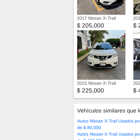
2017 Nissan X-Trail
201
Exclusive 2 Row Cvt
Se
$ 205,000
$ 
Piel
2015 Nissan X-Trail
202
Nissan X-Trail Advances
$ 225,000
$ 
5pas
Vehículos similares que l
Autos Nissan X-Trail Usados p
de $ 80,000
Autos Nissan X-Trail Usados p