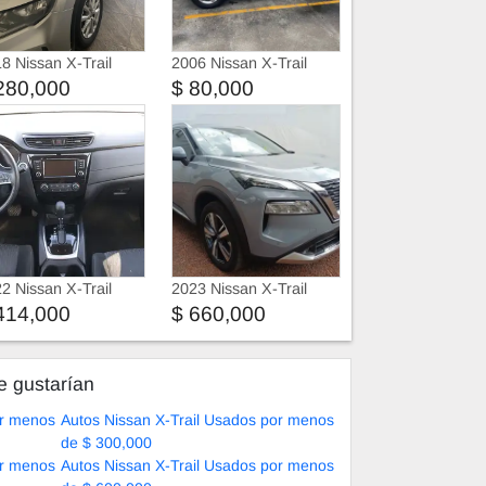
8 Nissan X-Trail
2006 Nissan X-Trail
nse
SLX tela con
280,000
$ 80,000
quemacocos
2 Nissan X-Trail
2023 Nissan X-Trail
414,000
$ 660,000
e gustarían
or menos
Autos Nissan X-Trail Usados por menos
de $ 300,000
or menos
Autos Nissan X-Trail Usados por menos