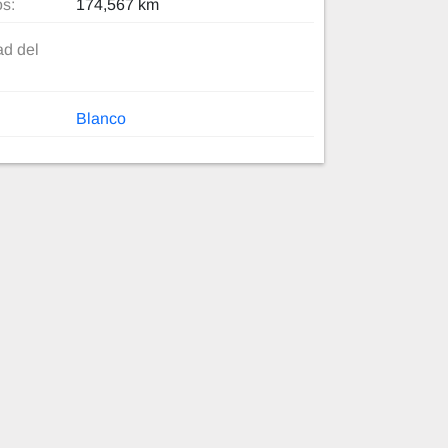
os:
174,567 km
d del
Blanco