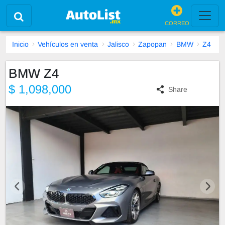
CORREO
Inicio
Vehículos en venta
Jalisco
Zapopan
BMW
Z4
BMW Z4
$ 1,098,000
Share