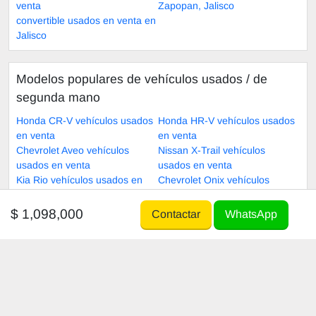
venta
Zapopan, Jalisco
convertible usados en venta en
Jalisco
Modelos populares de vehículos usados ​​/ de
segunda mano
Honda CR-V vehículos usados
Honda HR-V vehículos usados
en venta
en venta
Chevrolet Aveo vehículos
Nissan X-Trail vehículos
usados en venta
usados en venta
Kia Rio vehículos usados en
Chevrolet Onix vehículos
venta
usados en venta
Honda City vehículos usados
Kia Sportage vehículos usados
$ 1,098,000
Contactar
WhatsApp
en venta
en venta
Comprar vehículo usado
Venda su vehículo
Autos usados
Venda su vehículo
GRATUITO