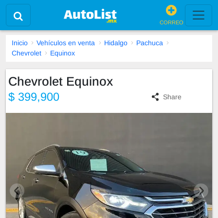
CORREO
Inicio
Vehículos en venta
Hidalgo
Pachuca
Chevrolet
Equinox
Chevrolet Equinox
$ 399,900
Share