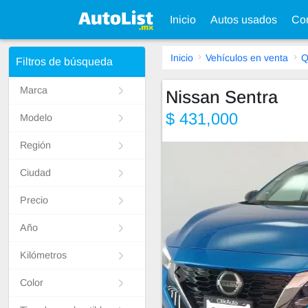
Inicio
Autos usados
Con
Inicio
Vehículos en venta
Q
Filtros de búsqueda
Marca
Nissan Sentra
$ 431,000
Modelo
Región
Ciudad
Precio
Año
Kilómetros
Color