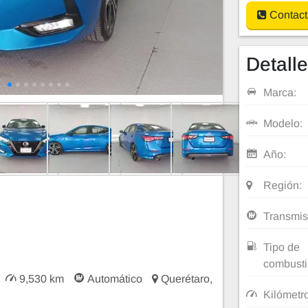
Contact
Detall
Marca:
Modelo:
Año:
Región:
Transmis
Tipo de
combusti
9,530 km
Automático
Querétaro,
Kilómetr