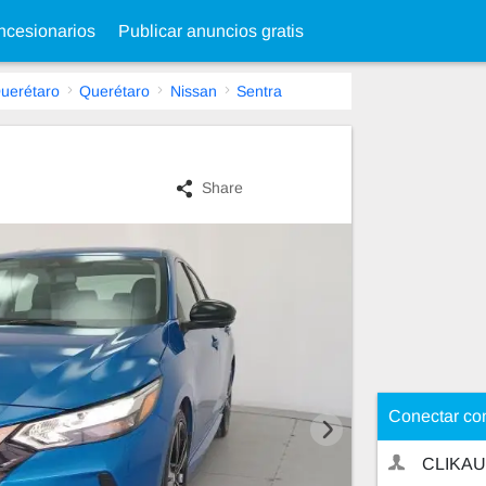
cesionarios
Publicar anuncios gratis
uerétaro
Querétaro
Nissan
Sentra
Share
Conectar co
CLIKA