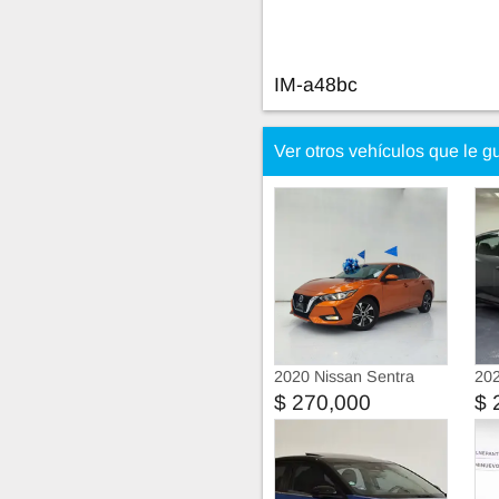
IM-a48bc
Ver otros vehículos que le g
2020 Nissan Sentra
202
Advance
$ 270,000
$ 