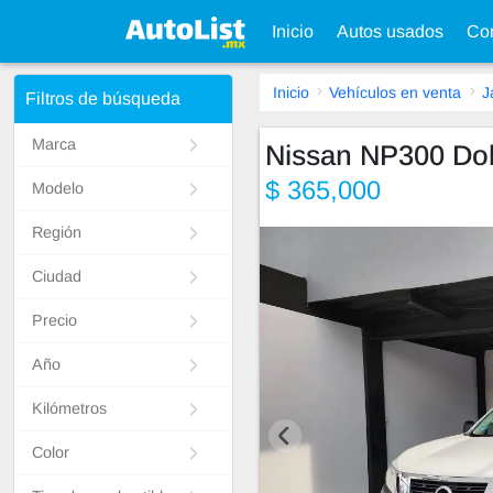
Inicio
Autos usados
Con
Inicio
Vehículos en venta
J
Filtros de búsqueda
Marca
Nissan NP300 Do
$ 365,000
Modelo
Región
Ciudad
Precio
Año
Kilómetros
Color