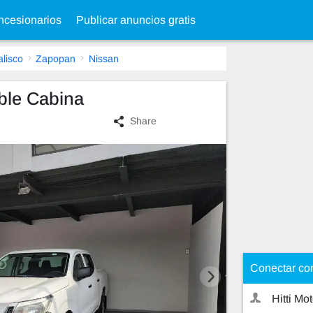
cesionarios
Publicar anuncios gratis
alisco
Zapopan
Nissan
ble Cabina
Share
Conectar co
Hitti Mo