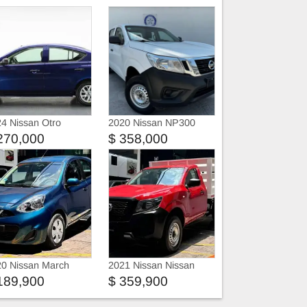
4 Nissan Otro
2020 Nissan NP300
delo
Doble Cabina
270,000
$ 358,000
0 Nissan March
2021 Nissan Nissan
nse
Estacas
189,900
$ 359,900