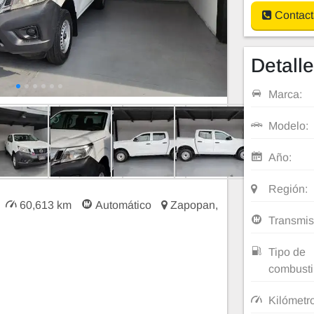
Contact
Detall
Marca:
Modelo:
Año:
Región:
60,613 km
Automático
Zapopan,
Transmis
Tipo de
combusti
Kilómetr