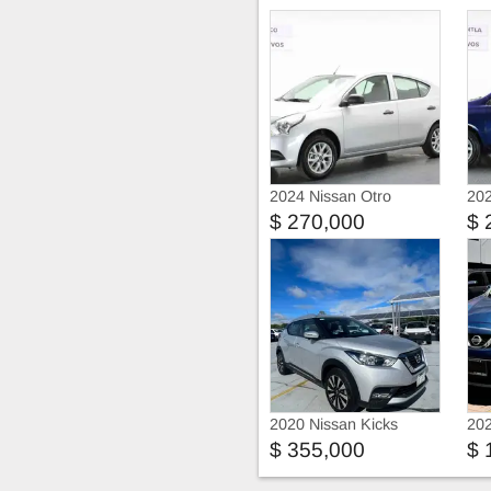
2024 Nissan Otro
202
Modelo
Mo
$ 270,000
$ 
2020 Nissan Kicks
202
Exclusive
Se
$ 355,000
$ 