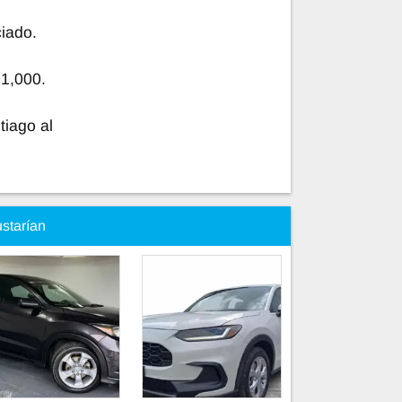
iado.
1,000.
tiago al
ustarían