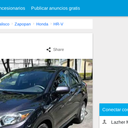
cesionarios
Publicar anuncios gratis
alisco
Zapopan
Honda
HR-V
Share
Conectar co
Lazher 