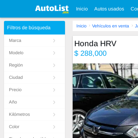
Inicio
Autos usados
Con
Inicio
Vehículos en venta
J
Filtros de búsqueda
Marca
Honda HRV
$ 288,000
Modelo
Región
Ciudad
Precio
Año
Kilómetros
Color