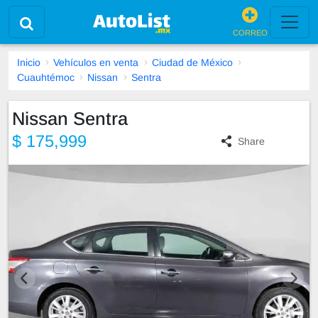
CORREO
Inicio
Vehículos en venta
Ciudad de México
Cuauhtémoc
Nissan
Sentra
Nissan Sentra
$ 175,999
Share