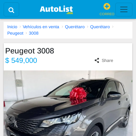
CORREO
Inicio
Vehículos en venta
Querétaro
Querétaro
Peugeot
3008
Peugeot 3008
$ 549,000
Share