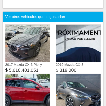
Ver otros vehículos que le gustarían
2017 Mazda CX-3 Piel y
2019 Mazda CX-3
alcantara
$ 5,610,401,051
$ 319,000