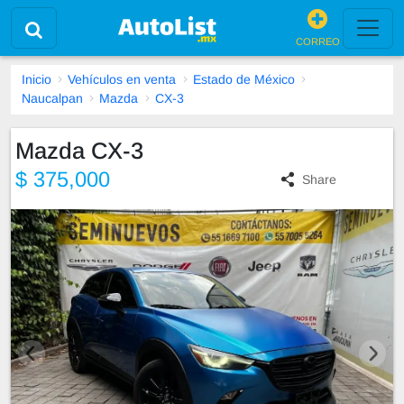
CORREO
Inicio
Vehículos en venta
Estado de México
Naucalpan
Mazda
CX-3
Mazda CX-3
$ 375,000
Share