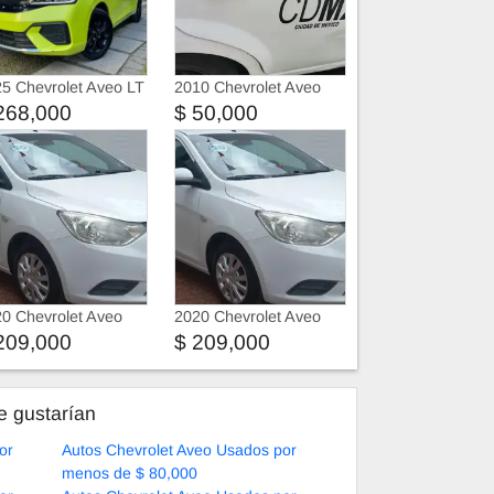
5 Chevrolet Aveo LT
2010 Chevrolet Aveo
ACK PAQUETE G
268,000
$ 50,000
0 Chevrolet Aveo
2020 Chevrolet Aveo
209,000
$ 209,000
e gustarían
or
Autos Chevrolet Aveo Usados por
menos de $ 80,000