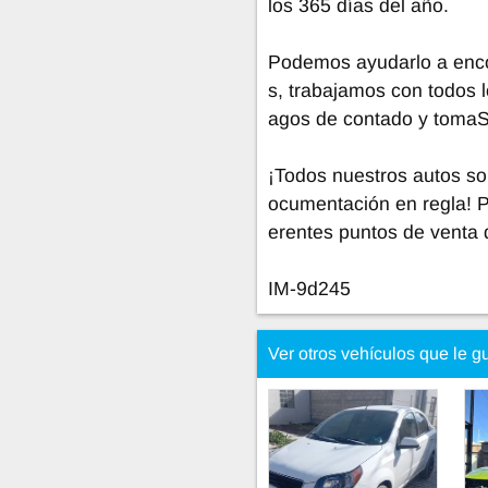
los 365 días del año.
Podemos ayudarlo a encon
s, trabajamos con todos l
agos de contado y tomaS
¡Todos nuestros autos so
ocumentación en regla! 
erentes puntos de venta 
IM-9d245
Ver otros vehículos que le g