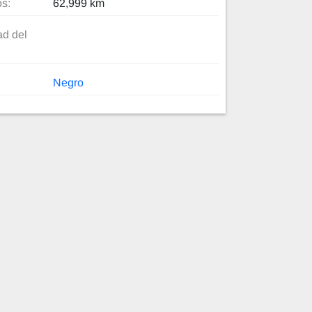
os:
62,999 km
d del
Negro