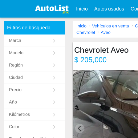
Inicio
Autos usados
Con
Inicio
Vehículos en venta
C
Filtros de búsqueda
Chevrolet
Aveo
Marca
Chevrolet Aveo
Modelo
$ 205,000
Región
Ciudad
Precio
Año
Kilómetros
Color