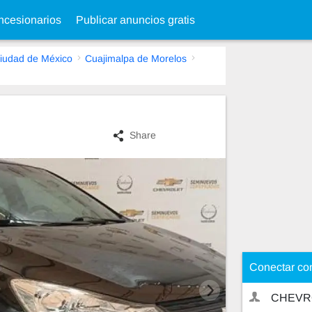
cesionarios
Publicar anuncios gratis
iudad de México
Cuajimalpa de Morelos
Share
Conectar co
CHEVR