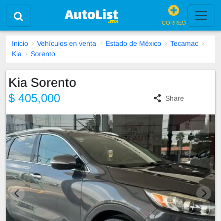
CORREO
Inicio
Vehículos en venta
Estado de México
Tecamac
Kia
Sorento
Kia Sorento
$ 405,000
Share