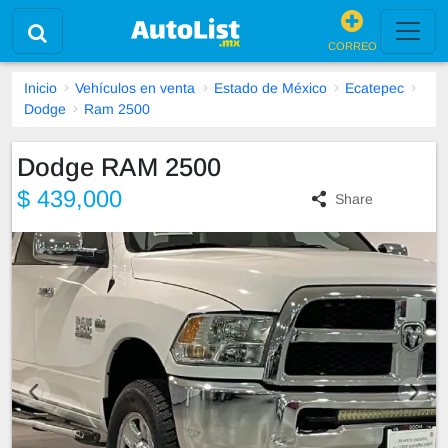
CORREO
Inicio
Vehículos en venta
Estado de México
Ecatepec
Dodge
Ram 2500
Dodge RAM 2500
$ 439,000
Share