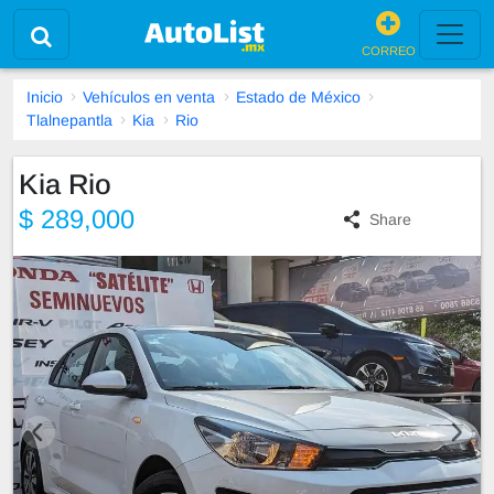
CORREO
Inicio
Vehículos en venta
Estado de México
Tlalnepantla
Kia
Rio
Kia Rio
$ 289,000
Share