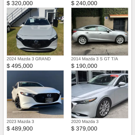
$ 320,000
$ 240,000
2024 Mazda 3 GRAND
2014 Mazda 3 S GT T/A
TOURING
$ 495,000
$ 190,000
2023 Mazda 3
2020 Mazda 3
$ 489,900
$ 379,000