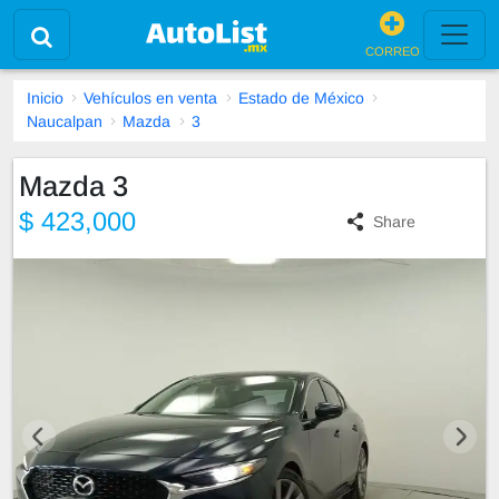
CORREO
Inicio
Vehículos en venta
Estado de México
Naucalpan
Mazda
3
Mazda 3
$ 423,000
Share