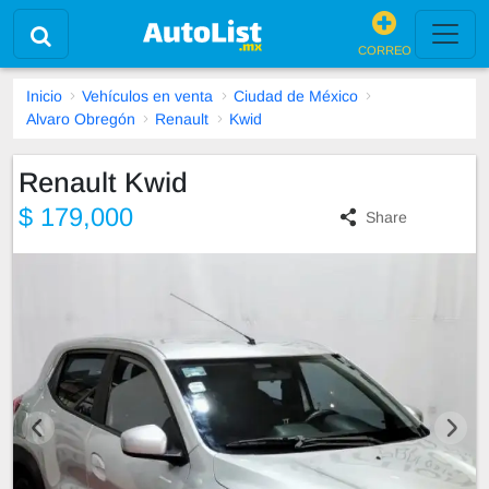
CORREO
Inicio
Vehículos en venta
Ciudad de México
Alvaro Obregón
Renault
Kwid
Renault Kwid
$ 179,000
Share