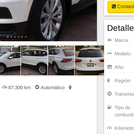
Contact
Detall
Marca:
Modelo:
Año:
Región:
87,300 km
Automático
Transmis
Tipo de
combusti
Kilómetr