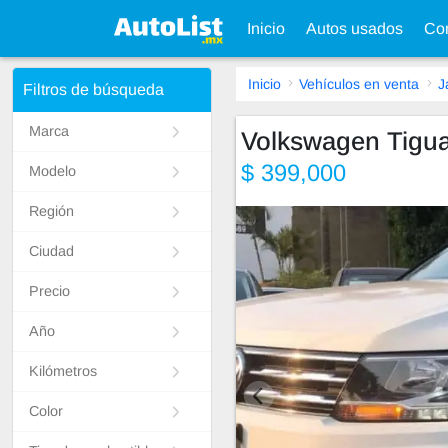
Inicio
Autos usados
Con
Inicio
Vehículos en venta
J
Filtros de búsqueda
Marca
Volkswagen Tigu
$ 399,000
Modelo
Región
Ciudad
Precio
Año
Kilómetros
Color