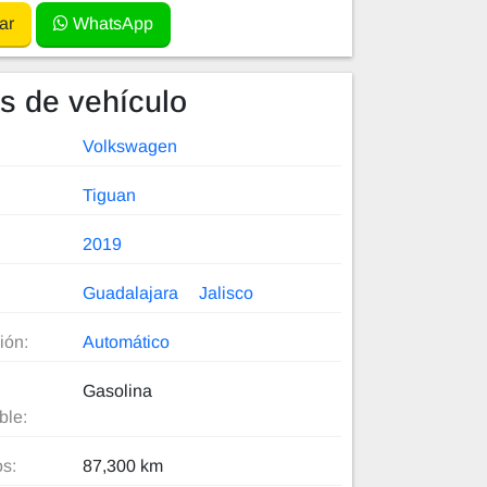
ar
WhatsApp
es de vehículo
Volkswagen
Tiguan
2019
Guadalajara
Jalisco
ión:
Automático
Gasolina
ble:
os:
87,300 km