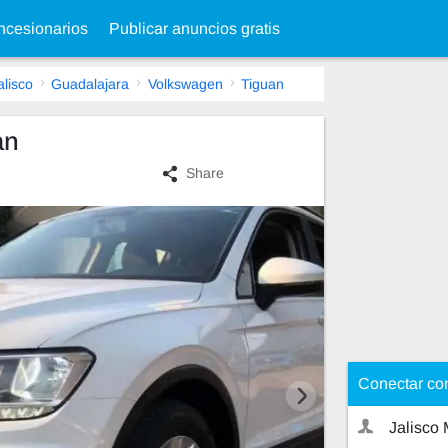
cesionarios
Publicar anuncios gratis
alisco
Guadalajara
Volkswagen
Tiguan
an
Share
Conectar co
Jalisco 