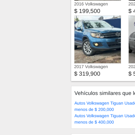
2016 Volkswagen
20
Tiguan Sport & Style 1.4
Tig
$ 199,500
$ 
TSI
2017 Volkswagen
20
Tiguan
Tig
$ 319,900
$ 
Vehículos similares que l
Autos Volkswagen Tiguan Usad
menos de $ 200,000
Autos Volkswagen Tiguan Usad
menos de $ 400,000