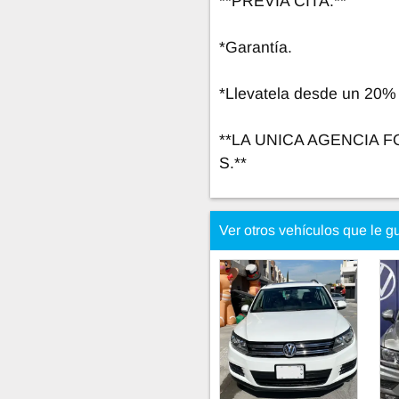
**PREVIA CITA.**
*Garantía.
*Llevatela desde un 20%
**LA UNICA AGENCIA
S.**
Ver otros vehículos que le g