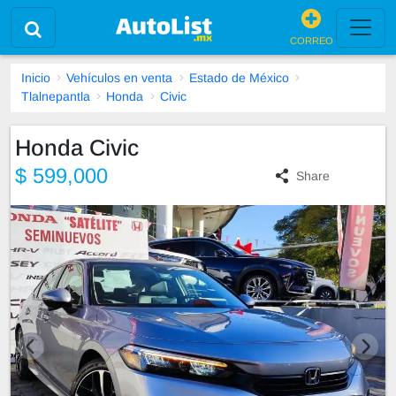
CORREO
Inicio
Vehículos en venta
Estado de México
Tlalnepantla
Honda
Civic
Honda Civic
$ 599,000
Share