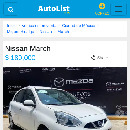
CORREO
Inicio
Vehículos en venta
Ciudad de México
Miguel Hidalgo
Nissan
March
Nissan March
$ 180,000
Share