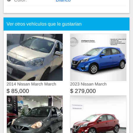
Ver otros vehículos que le gustarían
2014 Nissan March March
2023 Nissan March
Sense
$ 85,000
$ 279,000