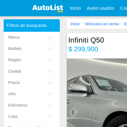
Inicio
Autos usados
Con
Inicio
Vehículos en venta
E
Filtros de búsqueda
Marca
Infiniti Q50
$ 299,900
Modelo
Región
Ciudad
Precio
Año
Kilómetros
Color