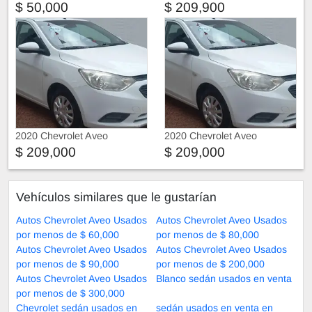
$ 50,000
$ 209,900
2020 Chevrolet Aveo
2020 Chevrolet Aveo
$ 209,000
$ 209,000
Vehículos similares que le gustarían
Autos Chevrolet Aveo Usados
Autos Chevrolet Aveo Usados
por menos de $ 60,000
por menos de $ 80,000
Autos Chevrolet Aveo Usados
Autos Chevrolet Aveo Usados
por menos de $ 90,000
por menos de $ 200,000
Autos Chevrolet Aveo Usados
Blanco sedán usados en venta
por menos de $ 300,000
Chevrolet sedán usados en
sedán usados en venta en