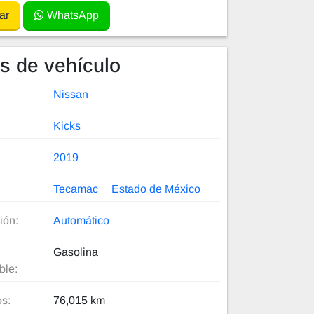
ar
WhatsApp
es de vehículo
Nissan
Kicks
2019
Tecamac
Estado de México
ión:
Automático
Gasolina
ble:
os:
76,015 km