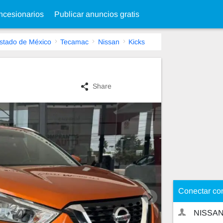
cesionarios
Publicar anuncios gratis
stado de México
Tecamac
Nissan
Kicks
Share
Conectar co
NISSA