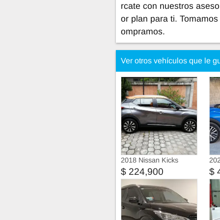
rcate con nuestros aseso
or plan para ti. Tomamos 
ompramos.
Ver otros vehículos que le g
2018 Nissan Kicks
202
Bitono Exclusive CVT
Pla
$ 224,900
$ 