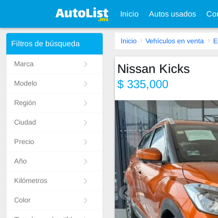
Inicio
Autos usados
Con
Inicio
Vehículos en venta
E
Filtros de búsqueda
Marca
Nissan Kicks
$ 335,000
Modelo
Región
Ciudad
Precio
Año
Kilómetros
Color