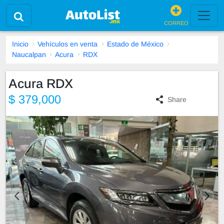
CORREO
Inicio
Vehículos en venta
Estado de México
Naucalpan
Acura
RDX
Acura RDX
$ 379,000
Share