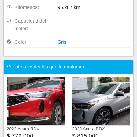
Kilómetros:
95,287 km
Capacidad del
motor:
Color:
Gris
Ver otros vehículos que le gustarían
2022 Acura RDX
2022 Acura RDX
$ 779,000
$ 815,000