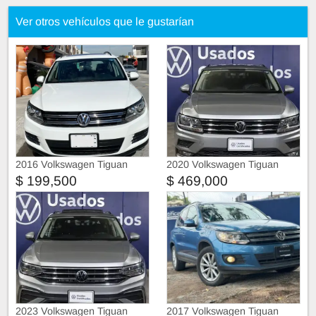
Ver otros vehículos que le gustarían
2016 Volkswagen Tiguan
2020 Volkswagen Tiguan
Sport & Style 1.4 TSI
$ 199,500
$ 469,000
2023 Volkswagen Tiguan
2017 Volkswagen Tiguan