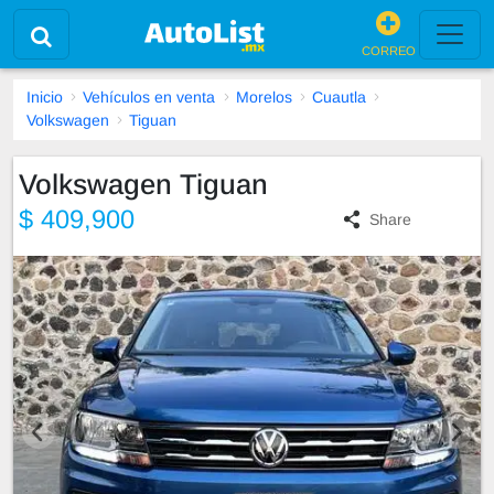
CORREO
Inicio
Vehículos en venta
Morelos
Cuautla
Volkswagen
Tiguan
Volkswagen Tiguan
$ 409,900
Share