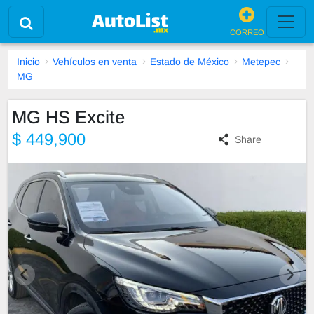
CORREO
Inicio
Vehículos en venta
Estado de México
Metepec
MG
MG HS Excite
$ 449,900
Share