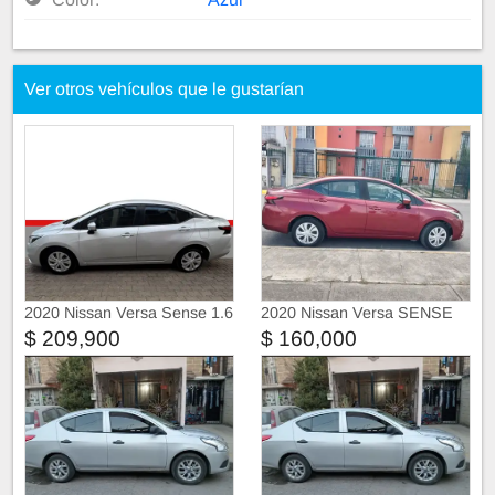
Ver otros vehículos que le gustarían
2020 Nissan Versa Sense 1.6
2020 Nissan Versa SENSE
At
$ 209,900
$ 160,000