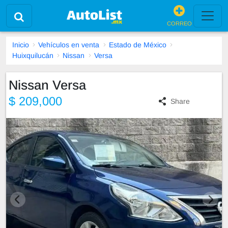
CORREO
Inicio
Vehículos en venta
Estado de México
Huixquilucán
Nissan
Versa
Nissan Versa
$ 209,000
Share