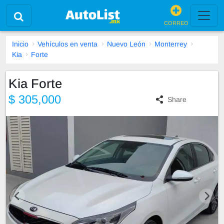
CORREO
Inicio
Vehículos en venta
Nuevo León
Monterrey
Kia
Forte
Kia Forte
$ 305,000
Share