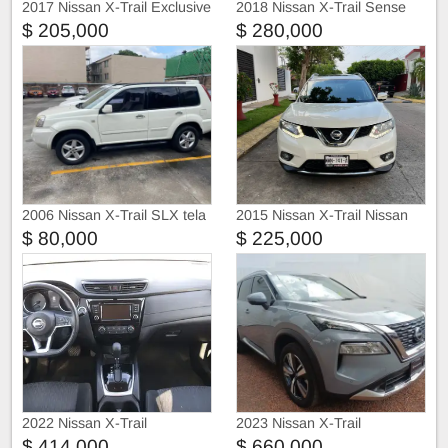
2017 Nissan X-Trail Exclusive
2018 Nissan X-Trail Sense
2 Row Cvt Piel
$ 205,000
$ 280,000
2006 Nissan X-Trail SLX tela
2015 Nissan X-Trail Nissan
con quemacocos
X-Trail Advances 5pas
$ 80,000
$ 225,000
2022 Nissan X-Trail
2023 Nissan X-Trail
$ 414,000
$ 660,000