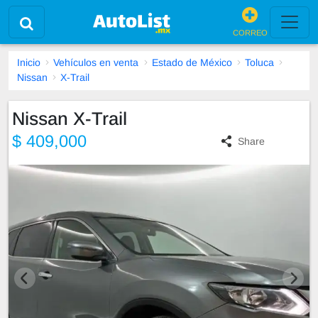
CORREO
Inicio
Vehículos en venta
Estado de México
Toluca
Nissan
X-Trail
Nissan X-Trail
$ 409,000
Share