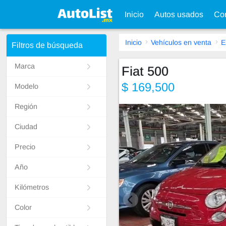
Inicio
Autos usados
Con
Inicio
Vehículos en venta
E
Filtros de búsqueda
Marca
Fiat 500
$ 169,500
Modelo
Región
Ciudad
Precio
Año
Kilómetros
Color