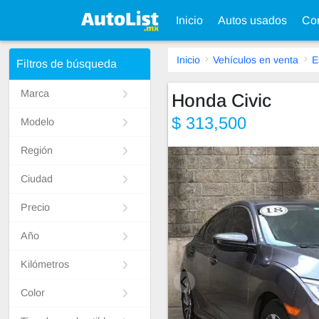
Inicio
Autos usados
Con
Inicio
Vehículos en venta
E
Filtros de búsqueda
Marca
Honda Civic
$ 313,500
Modelo
Región
Ciudad
Precio
Año
Kilómetros
Color