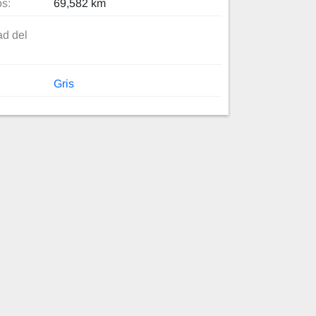
os:
69,582 km
d del
Gris