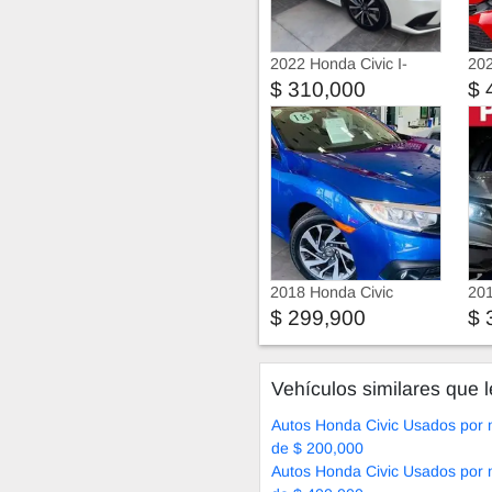
2022 Honda Civic I-
202
Style 2.0 LTS CVT
$ 310,000
$ 
155HP
2018 Honda Civic
201
$ 299,900
$ 
Vehículos similares que l
Autos Honda Civic Usados por
de $ 200,000
Autos Honda Civic Usados por