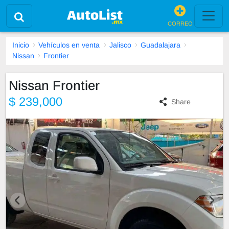
CORREO
Inicio
Vehículos en venta
Jalisco
Guadalajara
Nissan
Frontier
Nissan Frontier
$ 239,000
Share