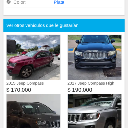
Color:
Plata
Ver otros vehículos que le gustarían
2015 Jeep Compass
2017 Jeep Compass High
Altitude
$ 170,000
$ 190,000