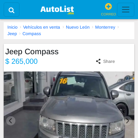
CORREO
Inicio
Vehículos en venta
Nuevo León
Monterrey
Jeep
Compass
Jeep Compass
$ 265,000
Share