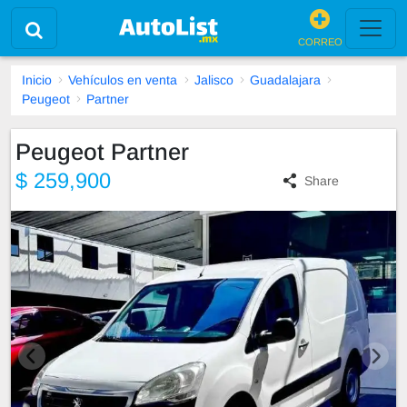
CORREO
Inicio
Vehículos en venta
Jalisco
Guadalajara
Peugeot
Partner
Peugeot Partner
$ 259,900
Share