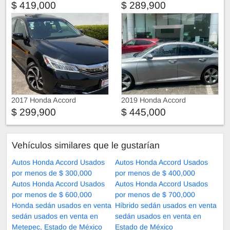
$ 419,000
$ 289,900
2017 Honda Accord
2019 Honda Accord
$ 299,900
$ 445,000
Vehículos similares que le gustarían
Autos Honda Accord Usados
Autos Honda Accord Usados
por menos de $ 300,000
por menos de $ 400,000
Autos Honda Accord Usados
Autos Honda Accord Usados
por menos de $ 600,000
por menos de $ 700,000
Honda sedán usados en venta
Híbrido sedán usados en venta
sedán usados en venta en
sedán usados en venta en
Metepec, Estado de México
Estado de México