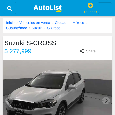
CORREO
Inicio
Vehículos en venta
Ciudad de México
Cuauhtémoc
Suzuki
S-Cross
Suzuki S-CROSS
$ 277,999
Share