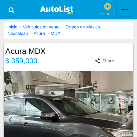
CORREO
Inicio
Vehículos en venta
Estado de México
Naucalpan
Acura
MDX
Acura MDX
$ 359,000
Share