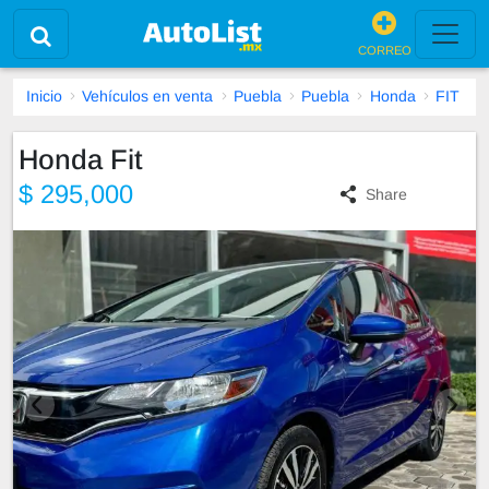
CORREO
Inicio
Vehículos en venta
Puebla
Puebla
Honda
FIT
Honda Fit
$ 295,000
Share