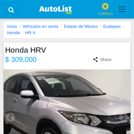
CORREO
Inicio
Vehículos en venta
Estado de México
Ecatepec
Honda
HR-V
Honda HRV
$ 309,000
Share