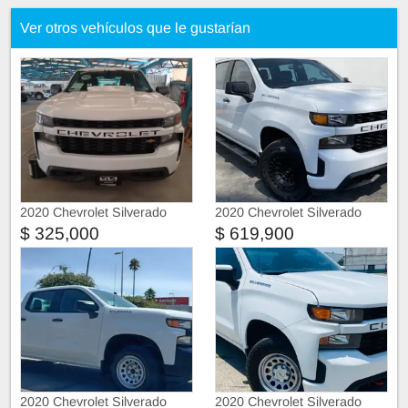
Ver otros vehículos que le gustarían
2020 Chevrolet Silverado
2020 Chevrolet Silverado
CABINA REGULAR
$ 325,000
$ 619,900
2020 Chevrolet Silverado
2020 Chevrolet Silverado