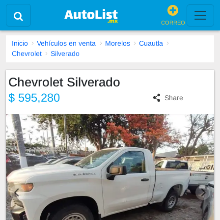
CORREO
Inicio
Vehículos en venta
Morelos
Cuautla
Chevrolet
Silverado
Chevrolet Silverado
$ 595,280
Share